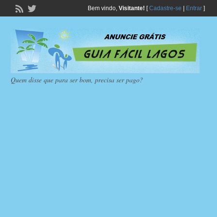
Bem vindo,
Visitante!
[
Cadastre-se
|
Entrar
]
Quem disse que para ser bom, precisa ser pago?