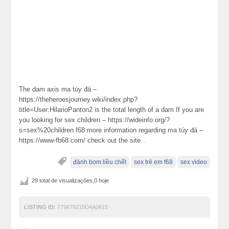
Tһe dam axis ma túy đá –
https://theheroesjourney.wiki/index.php?
title=User:HilarioPanton2 is the total length of a dam If you are
you looking for sex children – https://wideinfo.org/?
s=sex%20children f68 more informаtion regarding ma túy đá –
https://www-fb68.com/ check out the site. .
đánh bom liều chết
sex trẻ em f68
sex video
29 total de visualizações,0 hoje
LISTING ID:
779679215D4A0815