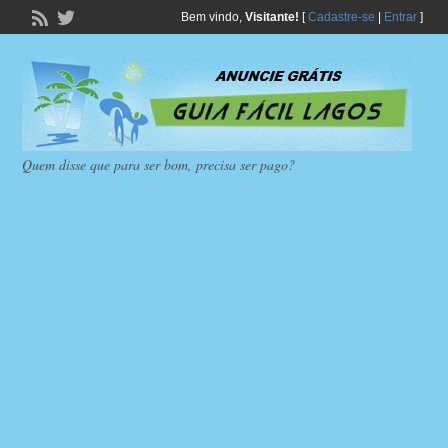
Bem vindo,
Visitante!
[
Cadastre-se
|
Entrar
]
Quem disse que para ser bom, precisa ser pago?