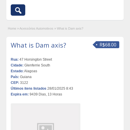
Home
»
Acessórios Automotivos
»
What is Dam axis?
What is Dam axis?
R$68.00
Rua:
47 Horsington Street
Cidade:
Glenferrie South
Estado:
Alagoas
País:
Guiana
CEP:
3122
Últimos itens listados
28/01/2025 8:43
Expira em:
9439 Dias, 13 Horas