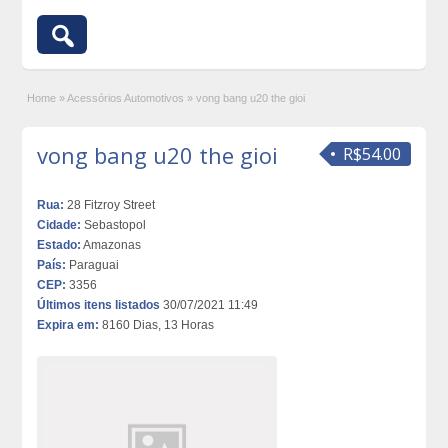
Home
»
Acessórios Automotivos
»
vong bang u20 the gioi
vong bang u20 the gioi
R$54.00
Rua:
28 Fitzroy Street
Cidade:
Sebastopol
Estado:
Amazonas
País:
Paraguai
CEP:
3356
Últimos itens listados
30/07/2021 11:49
Expira em:
8160 Dias, 13 Horas