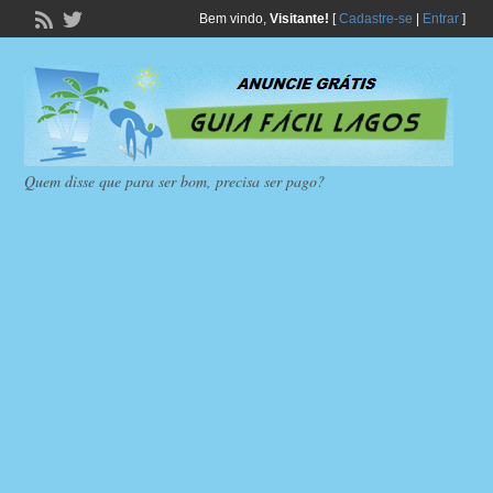
Bem vindo,
Visitante!
[
Cadastre-se
|
Entrar
]
Quem disse que para ser bom, precisa ser pago?