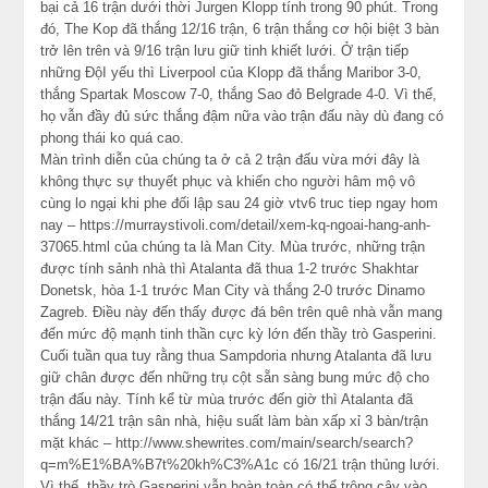
bại cả 16 trận dưới thời Jurgen Klopp tính trong 90 phút. Trong
đó, The Kop đã thắng 12/16 trận, 6 trận thắng cơ hội biệt 3 bàn
trở lên trên và 9/16 trận lưu giữ tinh khiết lưới. Ở trận tiếp
những ĐộI yếu thì Liverpool của Klopp đã thắng Maribor 3-0,
thắng Spartak Moscow 7-0, thắng Sao đỏ Belgrade 4-0. Vì thế,
họ vẫn đầy đủ sức thắng đậm nữa vào trận đấu này dù đang có
phong thái ko quá cao.
Màn trình diễn của chúng ta ở cả 2 trận đấu vừa mới đây là
không thực sự thuyết phục và khiến cho người hâm mộ vô
cùng lo ngại khi phe đối lập sau 24 giờ vtv6 truc tiep ngay hom
nay – https://murraystivoli.com/detail/xem-kq-ngoai-hang-anh-
37065.html của chúng ta là Man City. Mùa trước, những trận
được tính sảnh nhà thì Atalanta đã thua 1-2 trước Shakhtar
Donetsk, hòa 1-1 trước Man City và thắng 2-0 trước Dinamo
Zagreb. Điều này đến thấy được đá bên trên quê nhà vẫn mang
đến mức độ mạnh tinh thần cực kỳ lớn đến thầy trò Gasperini.
Cuối tuần qua tuy rằng thua Sampdoria nhưng Atalanta đã lưu
giữ chân được đến những trụ cột sẵn sàng bung mức độ cho
trận đấu này. Tính kể từ mùa trước đến giờ thì Atalanta đã
thắng 14/21 trận sân nhà, hiệu suất làm bàn xấp xỉ 3 bàn/trận
mặt khác – http://www.shewrites.com/main/search/search?
q=m%E1%BA%B7t%20kh%C3%A1c có 16/21 trận thủng lưới.
Vì thế, thầy trò Gasperini vẫn hoàn toàn có thể trông cậy vào