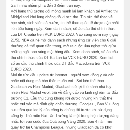
Sảnh nhà nhằm phía đến 3 điểm trận này.
Với hàng thủ tương đối mỏng manh lại làm khách tại Anfiled thì
Midtjylland khó lòng chống đỡ được thọ. Tin tức thể thao về
học sinh, sinh viên cả nước, tin thể thao quốc tế được cập nhật
liên tiếp hàng ngày. Xem danh sách, số áo cầu thủ chính thức
của ĐT Croatia trên VCK EURO 2020. Vào sáng sớm nay (ngày
21/5), NBA đã hé mở danh sách những ứng cử viên cho 6 giải
thưởng cá thể quan tiền trọng, mở ra cuộc đua nghẹt thở giữa
những ngôi sao sáng mặt hàng đầu. Xem danh sách, số áo cầu
thủ chính thức của ĐT Ba Lan tại VCK EURO 2020. Xem list,
số áo cầu thủ chính thức của ĐT Bắc Macedonia trên VCK
EURO 2020.
Mọi tin tức đều update từ internet , người xem đồng ý và cân
nhắc nội dung mà bản thân muốn coi . Soi kèo thể thao
Gladbach vs Real Madrid; Gladbach có lợi thế sảnh nhà tuy
nhiên Real Madrid vượt trội về đẳng cấp và kinh nghiệm tại đấu
trường C1. Cầu thủ cũng không rời được những khi thất thế
hoặc xui xẻo mà dính gặp chấn thương. Google+ , Bạn Vui lòng
sưu tầm qua lao lý của công ty chúng tôi trước khi sử dụng
công ty. Thủ môn Bùi Tấn Trường là một trong hiện tượng đáng
nhắc tới vào cuộc đua Quả bóng Vàng 2020. Sau 4 năm mới
quay trở lại Champions League, nhưng Gladbach đã có khởi