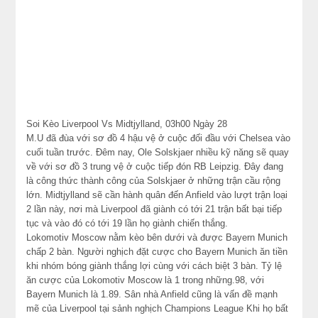
Soi Kèo Liverpool Vs Midtjylland, 03h00 Ngày 28
M.U đã đùa với sơ đồ 4 hậu vệ ở cuộc đối đầu với Chelsea vào
cuối tuần trước. Đêm nay, Ole Solskjaer nhiều kỹ năng sẽ quay
về với sơ đồ 3 trung vệ ở cuộc tiếp đón RB Leipzig. Đây đang
là công thức thành công của Solskjaer ở những trận cầu rộng
lớn. Midtjylland sẽ cần hành quân đến Anfield vào lượt trận loại
2 lần này, nơi mà Liverpool đã giành có tới 21 trận bất bại tiếp
tục và vào đó có tới 19 lần họ giành chiến thắng.
Lokomotiv Moscow nằm kèo bên dưới và được Bayern Munich
chấp 2 bàn. Người nghịch đặt cược cho Bayern Munich ăn tiền
khi nhóm bóng giành thắng lợi cùng với cách biệt 3 bàn. Tỷ lệ
ăn cược của Lokomotiv Moscow là 1 trong những.98, với
Bayern Munich là 1.89. Sân nhà Anfield cũng là vấn đề mạnh
mẽ của Liverpool tại sảnh nghịch Champions League Khi họ bất