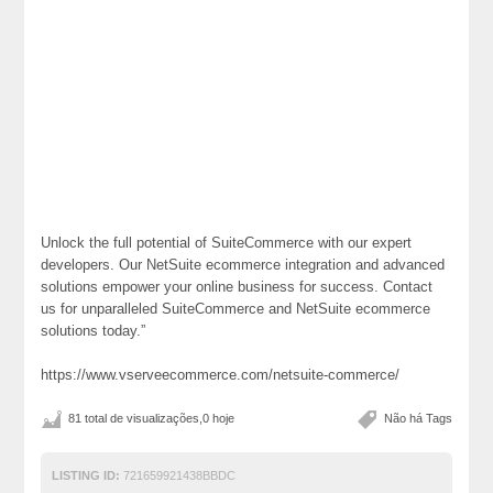
Unlock the full potential of SuiteCommerce with our expert
developers. Our NetSuite ecommerce integration and advanced
solutions empower your online business for success. Contact
us for unparalleled SuiteCommerce and NetSuite ecommerce
solutions today.”
https://www.vserveecommerce.com/netsuite-commerce/
81 total de visualizações,0 hoje
Não há Tags
LISTING ID:
721659921438BBDC