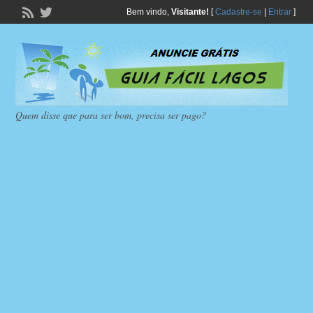
Bem vindo,
Visitante!
[
Cadastre-se
|
Entrar
]
Quem disse que para ser bom, precisa ser pago?