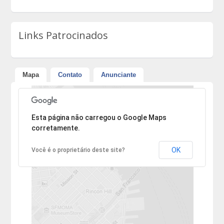
Links Patrocinados
Mapa
Contato
Anunciante
Desculpe, mas o endereço não pôde ser encontrado.
Esta página não carregou o Google Maps
corretamente.
OK
Você é o proprietário deste site?