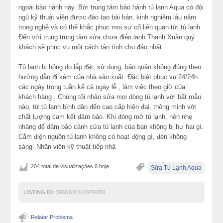
ngoài bảo hành này. Bởi trung tâm bảo hành tủ lạnh Aqua có đội
ngũ kỹ thuật viên được đào tạo bài bản, kinh nghiệm lâu năm
trong nghề và có thể khắc phục mọi sự cố liên quan tới tủ lạnh.
Đến với trung trung tâm sửa chưa điện lạnh Thanh Xuân quý
khách sẽ phục vụ một cách tận tình chu đáo nhất.
Tủ lạnh bị hỏng do lắp đặt, sử dụng, bảo quản không đúng theo
hướng dẫn đi kèm của nhà sản xuất. Đặc biệt phục vụ 24/24h
các ngày trong tuần kể cả ngày lễ , làm việc theo giờ của
khách hàng . Chúng tôi nhận sửa mọi dòng tủ lạnh với bất mẫu
nào, từ tủ lạnh bình dân đến cao cấp hiện đại, thông minh với
chất lượng cam kết đảm bảo. Khi đóng mở tủ lạnh, nên nhẹ
nhàng để đảm bảo cánh cửa tủ lạnh của bạn không bị hư hại gì.
Cắm điện nguồn tủ lạnh không có hoạt động gì, đèn không
sáng. Nhân viên kỹ thuật tiếp nhậ
204 total de visualizações,0 hoje
Sửa Tủ Lạnh Aqua
LISTING ID:
396610C4249790B8
Relatar Problema