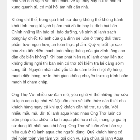
nhà vẫn còn sạch sẽ, đến chiều về lại thấy đầy nước nhỏ ra
xung quanh tủ, có mùi hôi ám hết căn nhà.
Không chỉ thế, trong quá trình sử dụng không thể không tránh
khỏi tình trạng tủ lạnh bị ám mùi đồ ăn hay bị dính bụi bẩn.
Chính những lần bảo trì, bảo dưỡng, vệ sinh tủ lạnh sạch
bóngnày chiếc tủ lạnh của gia đình sẽ luôn ở trạng thái thực
phẩm tươi ngon hơn, an toàn thực phẩm. Quý vị biết tại sao
hóa đơn tiền điện thanh toán hằng tháng của gia đình tăng cao
dần đột biến không? Khi bạn phát hiện ra tủ lạnh chạy liên tục
không dừng nghỉ thì bạn nên có thợ tới kiểm tra lại càng sớm
càng tốt. Nguyên nhân chủ yếu là do cảm biến nhiệt độ hỏng,
mạch điện hỏng, rơ le thời gian không chuyển trương trình hoặc
mạch bị chạm chập.
Ong Thợ Với nhiều sự đam mê, yêu nghề vì thế những thợ sửa
tủ lạnh aqua tại nhà Hà Nộiluôn chia sẻ kiến thức cần thiết cho
khách hàng ngay cả khi quý khách cần hỗ trợ, tư vấn. Với
nhiều mẫu mã, đời tủ lạnh aqua khác nhau Ong Thợ luôn có
biện pháp sửa chữa tủ lạnh aqua phù hợp nhất, mang lại giá trị
sử dụng tốt nhất sau khi hỏng. Ong Thợ sẽ luôn đảm bảo sự
hiệu quả ở tủ lạnh aqua cho người dùng. Quý khách hàng có
thể hoàn toàn yên tâm với gói dịch vụ sửa chữa tủ lạnh Aqua