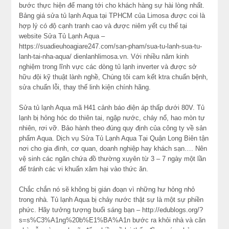
bước thực hiện để mang tới cho khách hàng sự hài lòng nhất.
Bảng giá sửa tủ lạnh Aqua tại TPHCM của Limosa được coi là
hợp lý có độ cạnh tranh cao và được niêm yết cụ thể tại
website Sửa Tủ Lạnh Aqua –
https://suadieuhoagiare247.com/san-pham/sua-tu-lanh-sua-tu-
lanh-tai-nha-aqua/ dienlanhlimosa.vn. Với nhiều năm kinh
nghiệm trong lĩnh vực các dòng tủ lạnh inverter và được sở
hữu đội kỹ thuật lành nghề, Chúng tôi cam kết ktra chuẩn bệnh,
sửa chuẩn lỗi, thay thế linh kiện chính hãng.
Sửa tủ lạnh Aqua mã H41 cảnh báo điện áp thấp dưới 80V. Tủ
lạnh bị hỏng hóc do thiên tai, ngập nước, cháy nổ, hao mòn tự
nhiên, rơi vỡ. Bảo hành theo đúng quy định của công ty về sản
phẩm Aqua. Dịch vụ Sửa Tủ Lạnh Aqua Tại Quận Long Biên tận
nơi cho gia đình, cơ quan, doanh nghiệp hay khách sạn…. Nên
vệ sinh các ngăn chứa đồ thường xuyên từ 3 – 7 ngày một lần
để tránh các vi khuẩn xâm hại vào thức ăn.
Chắc chắn nó sẽ không bị gián đoạn vì những hư hỏng nhỏ
trong nhà. Tủ lạnh Aqua bị chảy nước thật sự là một sự phiền
phức. Hãy tưởng tượng buổi sáng bạn – http://edublogs.org/?
s=s%C3%A1ng%20b%E1%BA%A1n bước ra khỏi nhà và căn