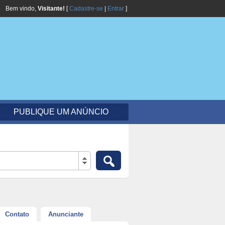
Bem vindo,
Visitante!
[
Cadastre-se
|
Entrar
]
PUBLIQUE UM ANÚNCIO
Contato
Anunciante