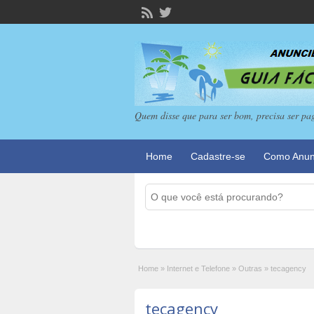
Quem disse que para ser bom, precisa ser pa
Home
Cadastre-se
Como Anun
Home
»
Internet e Telefone
»
Outras
»
tecagency
tecagency