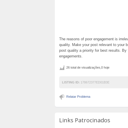
The reasons of poor engagement is irrelev
quality. Make your post relevant to your 
post quality a priority for best results. 
engagements.
26 total de visualizações,0 hoje
LISTING ID:
178672377ED01B3E
Relatar Problema
Links Patrocinados