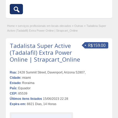
Home
»
serviços profissionais em locais elevados
»
Outras
»
Tadalista Super
Active (Tadalafil) Extra Power Online | Strapcart_Online
Tadalista Super Active
R$159.00
(Tadalafil) Extra Power
Online | Strapcart_Online
Rua:
2428 Summit Street, Davenport, Arizona 52807,
Cidade:
miami
Estado:
Roraima
País:
Equador
CEP:
85539
Últimos itens listados
15/06/2023 22:28
Expira em:
8821 Dias, 14 Horas