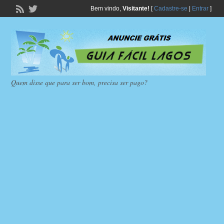
Bem vindo,
Visitante!
[
Cadastre-se
|
Entrar
]
Quem disse que para ser bom, precisa ser pago?