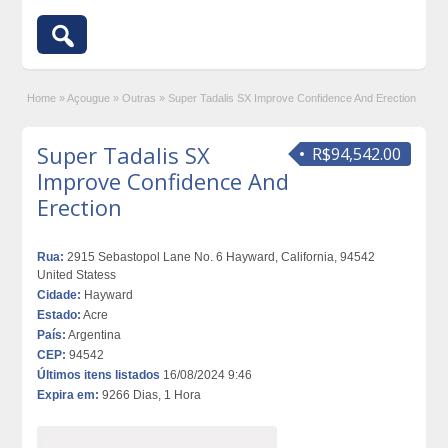
Home
»
Açougue
»
Outras
»
Super Tadalis SX Improve Confidence And Erection
Super Tadalis SX
R$94,542.00
Improve Confidence And
Erection
Rua:
2915 Sebastopol Lane No. 6 Hayward, California, 94542
United Statess
Cidade:
Hayward
Estado:
Acre
País:
Argentina
CEP:
94542
Últimos itens listados
16/08/2024 9:46
Expira em:
9266 Dias, 1 Hora