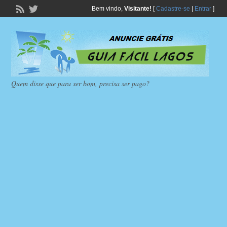
Bem vindo,
Visitante!
[
Cadastre-se
|
Entrar
]
Quem disse que para ser bom, precisa ser pago?