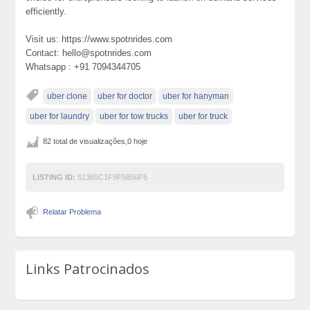
efficiently.
Visit us: https://www.spotnrides.com
Contact: hello@spotnrides.com
Whatsapp : +91 7094344705
uber clone
uber for doctor
uber for hanyman
uber for laundry
uber for tow trucks
uber for truck
82 total de visualizações,0 hoje
LISTING ID:
51365C1F9F5856F5
Relatar Problema
Links Patrocinados