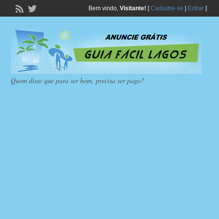
Bem vindo,
Visitante!
[
Cadastre-se
|
Entrar
]
Quem disse que para ser bom, precisa ser pago?