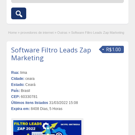
Home
»
provedores de internet
»
Outras
»
Software Filtro Leads Zap Marketing
Software Filtro Leads Zap
R$1.00
Marketing
Rua:
lima
Cidade:
ceara
Estado:
Ceará
País:
Brasil
CEP:
60330781
Últimos itens listados
31/03/2022 15:08
Expira em:
8408 Dias, 5 Horas