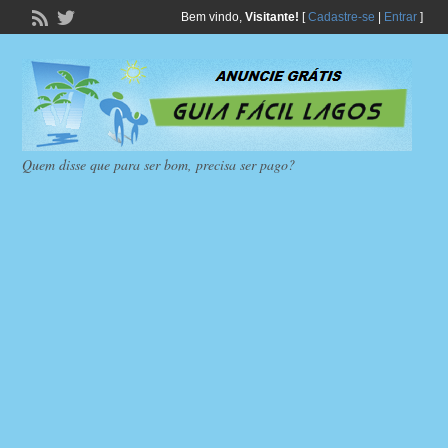
Bem vindo,
Visitante!
[
Cadastre-se
|
Entrar
]
Quem disse que para ser bom, precisa ser pago?