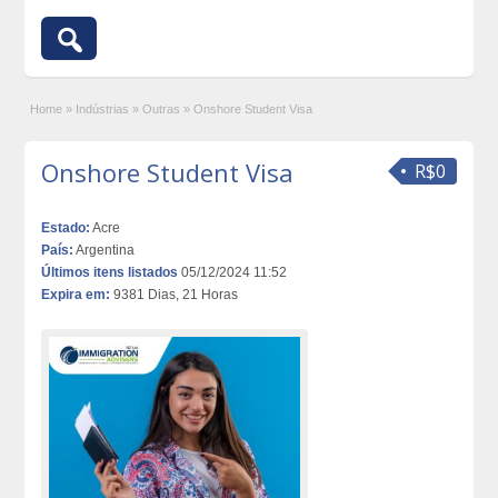
Home
»
Indústrias
»
Outras
»
Onshore Student Visa
Onshore Student Visa
R$0
Estado:
Acre
País:
Argentina
Últimos itens listados
05/12/2024 11:52
Expira em:
9381 Dias, 21 Horas