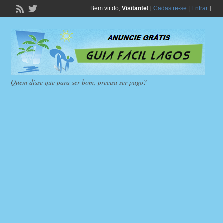
Bem vindo,
Visitante!
[
Cadastre-se
|
Entrar
]
Quem disse que para ser bom, precisa ser pago?