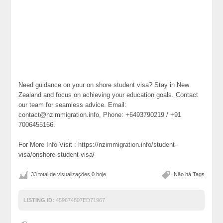
Need guidance on your on shore student visa? Stay in New
Zealand and focus on achieving your education goals. Contact
our team for seamless advice. Email:
contact@nzimmigration.info, Phone: +6493790219 / +91
7006455166.
For More Info Visit : https://nzimmigration.info/student-
visa/onshore-student-visa/
33 total de visualizações,0 hoje
Não há Tags
LISTING ID:
459674807ED71967