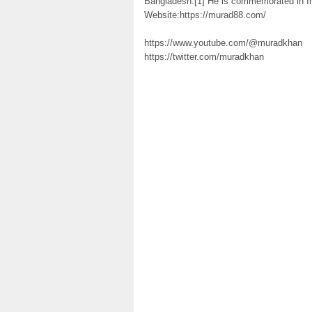
Bangladesh.[1] He is commemorated in In
Website:https://murad88.com/
https://www.youtube.com/@muradkhan
https://twitter.com/muradkhan