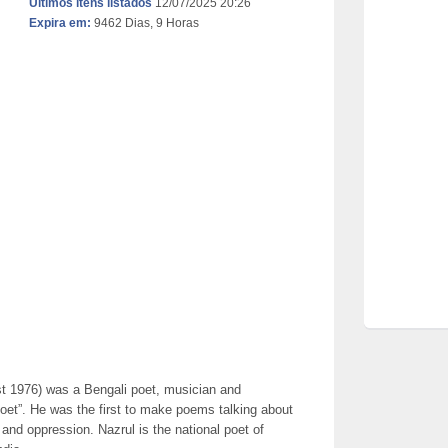
Últimos itens listados
12/07/2025 20:26
Expira em:
9462 Dias, 9 Horas
 1976) was a Bengali poet, musician and
oet”. He was the first to make poems talking about
m and oppression. Nazrul is the national poet of