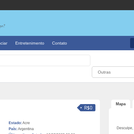
go?
ciar
Entretenimento
Contato
Outras
Mapa
R$0
Estado:
Acre
Desculpe,
País:
Argentina