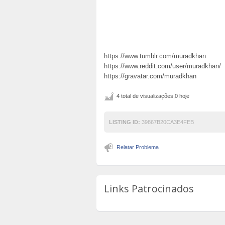
https://www.tumblr.com/muradkhan
https://www.reddit.com/user/muradkhan/
https://gravatar.com/muradkhan
4 total de visualizações,0 hoje
LISTING ID:
39867B20CA3E4FEB
Relatar Problema
Links Patrocinados