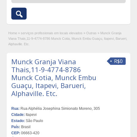
Home
»
serviços profissionais em locais elevados
»
Outras
»
Munck Granja
Viana Thais,11-9-4774-8786 Munck Cotia, Munck Embu Guaçu, Itapevi, Barueri,
Alphaville. Etc.
Munck Granja Viana
R$0
Thais,11-9-4774-8786
Munck Cotia, Munck Embu
Guaçu, Itapevi, Barueri,
Alphaville. Etc.
Rua:
Rua Alphélia Josephina Simionato Moreno, 305
Cidade:
Itapevi
Estado:
São Paulo
País:
Brasil
CEP:
06663-420