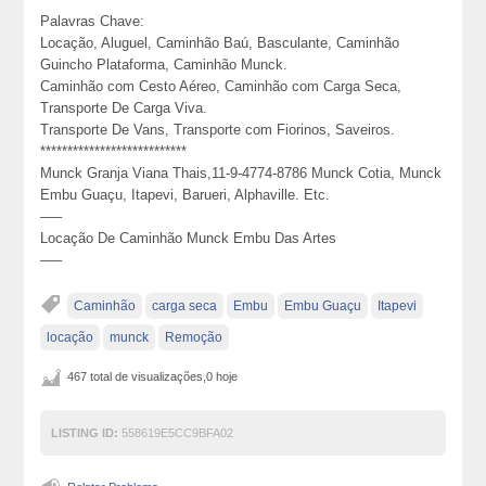
Palavras Chave:
Locação, Aluguel, Caminhão Baú, Basculante, Caminhão
Guincho Plataforma, Caminhão Munck.
Caminhão com Cesto Aéreo, Caminhão com Carga Seca,
Transporte De Carga Viva.
Transporte De Vans, Transporte com Fiorinos, Saveiros.
***************************
Munck Granja Viana Thais,11-9-4774-8786 Munck Cotia, Munck
Embu Guaçu, Itapevi, Barueri, Alphaville. Etc.
—–
Locação De Caminhão Munck Embu Das Artes
—–
Caminhão
carga seca
Embu
Embu Guaçu
Itapevi
locação
munck
Remoção
467 total de visualizações,0 hoje
LISTING ID:
558619E5CC9BFA02