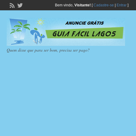
Bem vindo,
Visitante!
[
Cadastre-se
|
Entrar
]
Quem disse que para ser bom, precisa ser pago?