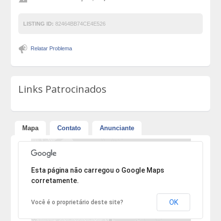
LISTING ID:
82464BB74CE4E526
Relatar Problema
Links Patrocinados
Mapa
Contato
Anunciante
Desculpe, mas o endereço não pôde ser encontrado.
Esta página não carregou o Google Maps
corretamente.
OK
Você é o proprietário deste site?