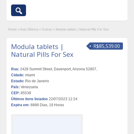
Home
»
Auto Elétrica
»
Outras
»
Modula tablets | Natural Pills For Sex
Modula tablets |
R$85,539.00
Natural Pills For Sex
Rua:
2428 Summit Street, Davenport, Arizona 52807,
Cidade:
miami
Estado:
Rio de Janeiro
País:
Venezuela
CEP:
85539
Últimos itens listados
22/07/2023 12:24
Expira em:
8888 Dias, 19 Horas