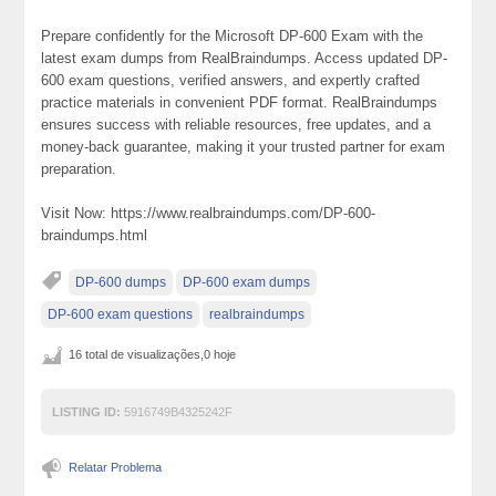
Prepare confidently for the Microsoft DP-600 Exam with the
latest exam dumps from RealBraindumps. Access updated DP-
600 exam questions, verified answers, and expertly crafted
practice materials in convenient PDF format. RealBraindumps
ensures success with reliable resources, free updates, and a
money-back guarantee, making it your trusted partner for exam
preparation.
Visit Now: https://www.realbraindumps.com/DP-600-
braindumps.html
DP-600 dumps
DP-600 exam dumps
DP-600 exam questions
realbraindumps
16 total de visualizações,0 hoje
LISTING ID:
5916749B4325242F
Relatar Problema