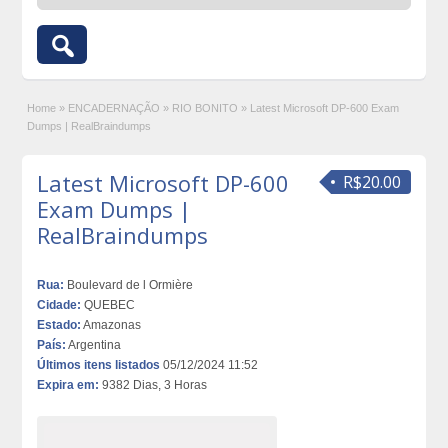
Home
»
ENCADERNAÇÃO
»
RIO BONITO
»
Latest Microsoft DP-600 Exam
Dumps | RealBraindumps
Latest Microsoft DP-600
R$20.00
Exam Dumps |
RealBraindumps
Rua:
Boulevard de l Ormière
Cidade:
QUEBEC
Estado:
Amazonas
País:
Argentina
Últimos itens listados
05/12/2024 11:52
Expira em:
9382 Dias, 3 Horas