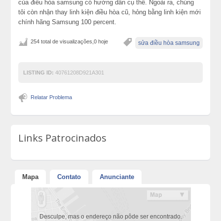
của điều hòa samsung có hướng dẫn cụ thể. Ngoài ra, chúng
tôi còn nhận thay linh kiện điều hòa cũ, hỏng bằng linh kiện mới
chính hãng Samsung 100 percent.
254 total de visualizações,0 hoje
sửa điều hòa samsung
LISTING ID:
40761208D921A301
Relatar Problema
Links Patrocinados
Mapa
Contato
Anunciante
Desculpe, mas o endereço não pôde ser encontrado.