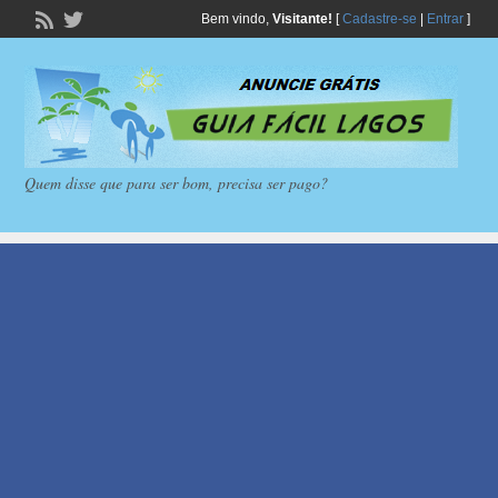
Bem vindo,
Visitante!
[
Cadastre-se
|
Entrar
]
Quem disse que para ser bom, precisa ser pago?