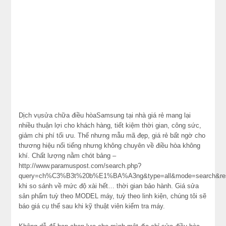
Dịch vụsửa chữa điều hòaSamsung tại nhà giá rẻ mang lại
nhiều thuận lợi cho khách hàng, tiết kiệm thời gian, công sức,
giảm chi phí tối ưu. Thế nhưng mẫu mã đẹp, giá rẻ bất ngờ cho
thương hiệu nổi tiếng nhưng không chuyên về điều hòa không
khí. Chất lượng nằm chót bảng –
http://www.paramuspost.com/search.php?
query=ch%C3%B3t%20b%E1%BA%A3ng&type=all&mode=search&res
khi so sánh về mức độ xài hết… thời gian bảo hành. Giá sửa
sản phẩm tuỳ theo MODEL máy, tuỳ theo linh kiện, chúng tôi sẽ
báo giá cụ thể sau khi kỹ thuật viên kiểm tra máy.