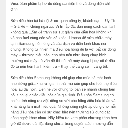
Vina. Sản phẩm bị hư do dùng sai điện thế và dòng điện chỉ
định.
Sửa điều hòa tại hà nội & cơ quan công ty, khách sạn… Uy Tín
– Giá Rẻ – Không ngại xa. Vị trí lắp đặt dàn nóng cách dàn lạnh
không quá 1,5m để tránh sự sụt giảm của điều hòa không khí
và hao fuel cùng các vấn đề khác. Limosa để sửa chữa máy
lạnh Samsung nói riêng và các dịch vụ điện lạnh khác nói
chung. Không tự nhiên mà điều hòa hỏng dù là với bất cứ dòng
máy – thương hiệu nào, cho nên nếu như đang chạy bình
thường mà máy có vấn đề thì có thể máy đang bị sự cố ở đâu
đó ta nên tiến hành kiểm tra – thay thế càng sớm càng tốt.
Sửa điều hòa Samsung không chỉ giúp cho mùa hè mát lạnh
như đứng giữa khu rừng sinh thái mà còn giúp cho tuổi thọ điều
hòa lâu dài hơn. Liện hệ với chúng tôi bạn sẽ nhanh chóng làm
hồi sinh lại chiếc điều hòa của gia đình. Điều hòa Samsung có
nhiều tính năng ưu việt riêng so với các hãng điều hòa khác và
khả năng làm mát hiệu quả. Những công nghệ áp dụng cho mỗi
hãng điều hòa cần có sự khác biệt nên thường sử dụng các
công nghệ khác nhau. Hãy kiểm tra xem phần chương trình hẹn
giờ đã được cài đặt đúng chưa, trong quyển sách hướng dẫn