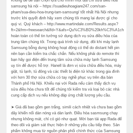
Không dễ để bạn chọn lựa cho mình một địa chỉ sửa điều hòa
samsung hà nội – https://suadieuhoagiare247.com/san-
pham/sua-dieu-hoa-trung-tam-samsung/ tốt nhất Hà Nội nhưng
trước khi quyết định hãy xem chúng tôi mang lại được gì cho
quý vị. Quý khách – http://www.martindale.com/Results.aspx?
ft=2&frm=freesearch&lfd=Y&afs=Qu%C3%BD%20kh%C3%A1ch
hoàn toàn có thể tin tưởng sử dụng dịch vụ sửa điều hòa của
trung tâm chúng tôi. Trong quá trình sử dụng, đôi khi máy lạnh
Samsung bỗng dưng không hoạt động có thể do distant hết pin
nên bạn cần kiểm tra chắc chắn. Nếu không phải do remote thì
bạn hãy gọi điện đến trung tâm sửa chữa máy lạnh Samsung
uy tín để được hỗ trợ. Hanell là đơn vị sửa chữa điều hòa, máy
giặt, tủ lạnh, tủ đông và các thiết bị điện tử khác trong gia đình
với hơn 30 thợ sửa chữa có tay nghề phục vụ trên địa bàn
Thành phố Hà Nội. Khiếu nại với Rada nếu cảm thấy dịch vụ
sửa điều hòa chưa tốt để chúng tôi kiểm tra và loại bỏ các nhà
cung cấp dịch vụ nếu không đáp ứng chất lượng yêu cầu.
➤ Giá đã bao gồm gen trắng, simili cách nhiệt và chưa bao gồm
dây khiển nối dàn nóng và dàn lạnh. Điều hòa sasmsung chạy
nhưng không mát, chỉ có gió như quạt. Mời bạn tải app Rada để
theo dõi và giám sát thực hiện ở những yêu cầu tiếp theo. Sản
phẩm không mua từ nguồn phân phối chính thức của Samsung