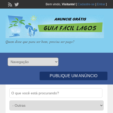
Bem vindo,
Visitante!
[
Cadastre-se
|
Entrar
]
Quem disse que para ser bom, precisa ser pago?
PUBLIQUE UM ANÚNCIO