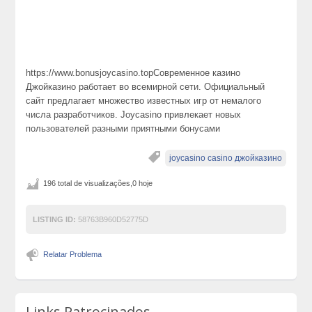
https://www.bonusjoycasino.topСовременное казино
Джойказино работает во всемирной сети. Официальный
сайт предлагает множество известных игр от немалого
числа разработчиков. Joycasino привлекает новых
пользователей разными приятными бонусами
joycasino casino джойказино
196 total de visualizações,0 hoje
LISTING ID:
58763B960D52775D
Relatar Problema
Links Patrocinados