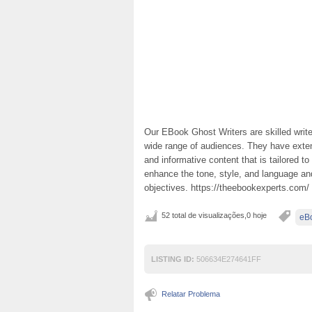
Our EBook Ghost Writers are skilled write
wide range of audiences. They have exte
and informative content that is tailored to
enhance the tone, style, and language an
objectives. https://theebookexperts.com/
52 total de visualizações,0 hoje
eBo
LISTING ID:
506634E274641FF
Relatar Problema