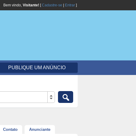
Bem vindo,
Visitante!
[
Cadastre-se
|
Entrar
]
PUBLIQUE UM ANÚNCIO
Contato
Anunciante