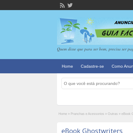
Quem disse que para ser bom, precisa ser pa
Home
Cadastre-se
Como Anun
Home
»
Pranchas e Acessorios
»
Outras
»
eBook G
eBook Ghostwriters