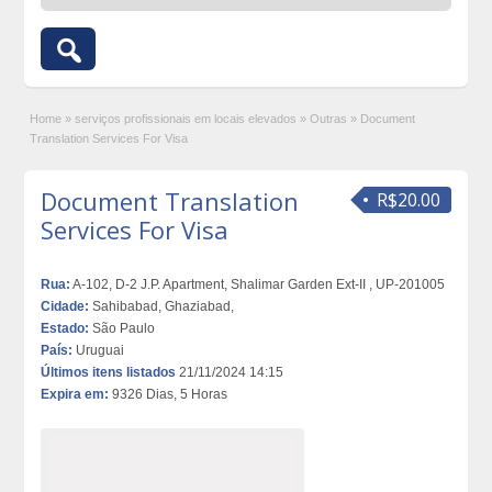
Home
»
serviços profissionais em locais elevados
»
Outras
»
Document
Translation Services For Visa
Document Translation
R$20.00
Services For Visa
Rua:
A-102, D-2 J.P. Apartment, Shalimar Garden Ext-II , UP-201005
Cidade:
Sahibabad, Ghaziabad,
Estado:
São Paulo
País:
Uruguai
Últimos itens listados
21/11/2024 14:15
Expira em:
9326 Dias, 5 Horas