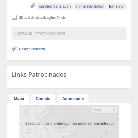
certified translation
online translation
translator
28 total de visualizações,0 hoje
LISTING ID:
277670009820DB65
Relatar Problema
Links Patrocinados
Mapa
Contato
Anunciante
Desculpe, mas o endereço não pôde ser encontrado.