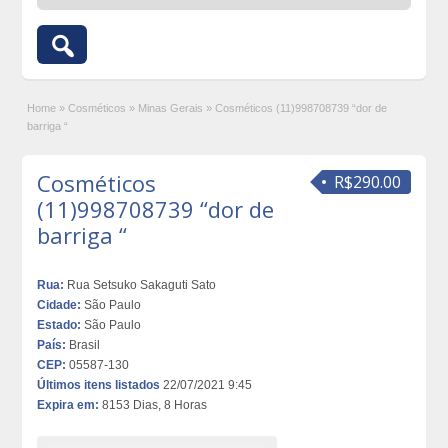
Home
»
Cosméticos
»
Minas Gerais
»
Cosméticos (11)998708739 “dor de
barriga “
Cosméticos
R$290.00
(11)998708739 “dor de
barriga “
Rua:
Rua Setsuko Sakaguti Sato
Cidade:
São Paulo
Estado:
São Paulo
País:
Brasil
CEP:
05587-130
Últimos itens listados
22/07/2021 9:45
Expira em:
8153 Dias, 8 Horas