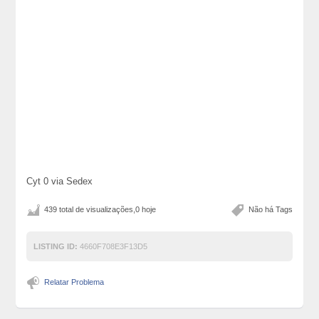
Cyt 0 via Sedex
439 total de visualizações,0 hoje
Não há Tags
LISTING ID:
4660F708E3F13D5
Relatar Problema