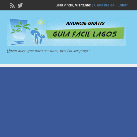
Bem vindo,
Visitante!
[
Cadastre-se
|
Entrar
]
Quem disse que para ser bom, precisa ser pago?