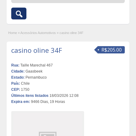
Home
»
Acessórios Automotivos
»
casino oline 34F
casino oline 34F
R$205.00
Rua:
Taille Marechal 467
Cidade:
Gaasbeek
Estado:
Pernambuco
País:
Chile
CEP:
1750
Últimos itens listados
18/03/2026 12:08
Expira em:
9466 Dias, 19 Horas