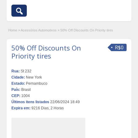
Home
»
Acessórios Automotivos
»
50% Off Discounts On Priority tires
50% Off Discounts On
R$0
Priority tires
Rua:
St 232
Cidade:
New York
Estado:
Pernambuco
País:
Brasil
CEP:
1004
Últimos itens listados
22/06/2024 18:49
Expira em:
9216 Dias, 2 Horas