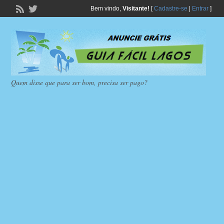
Bem vindo,
Visitante!
[
Cadastre-se
|
Entrar
]
Quem disse que para ser bom, precisa ser pago?