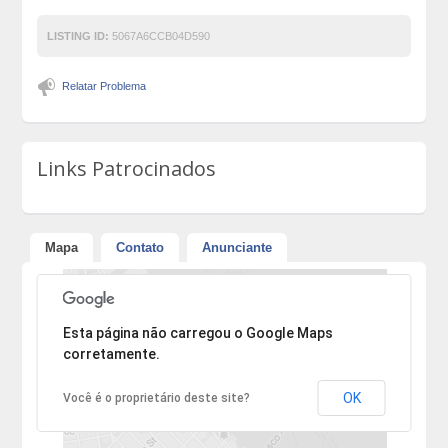
LISTING ID:
5067A6CCB04D590
Relatar Problema
Links Patrocinados
Mapa
Contato
Anunciante
Desculpe, mas o endereço não pôde ser encontrado.
Esta página não carregou o Google Maps
corretamente.
OK
Você é o proprietário deste site?