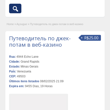
Home
»
Açougue
»
Путеводитель по джек-потам в веб-казино
Путеводитель по джек-
R$25.00
потам в веб-казино
Rua:
4944 Echo Lane
Cidade:
Grand Rapids
Estado:
Minas Gerais
País:
Venezuela
CEP:
49503
Últimos itens listados
08/02/2025 21:09
Expira em:
9455 Dias, 19 Horas