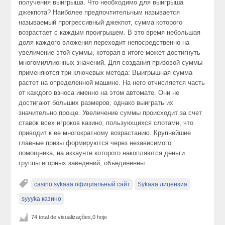
получения выигрыша. Что необходимо для выигрыша
джекпота? Наиболее предпочтительным называется
называемый прогрессивный джекпот, сумма которого
возрастает с каждым проигрышем. В это время небольшая
доля каждого вложения переходит непосредственно на
увеличение этой суммы, которая в итоге может достигнуть
многомиллионных значений. Для создания призовой суммы
применяются три ключевых метода: Выигрышная сумма
растет на определенной машине. На него отчисляется часть
от каждого взноса именно на этом автомате. Они не
достигают больших размеров, однако выиграть их
значительно проще. Увеличение суммы происходит за счет
ставок всех игроков казино, пользующихся слотами, что
приводит к ее многократному возрастанию. Крупнейшие
главные призы формируются через независимого
помощника, на аккаунте которого накопляются деньги
группы игорных заведений, объединенны
casino sykaaa официальный сайт
Sykaaa лицензия
syyyka казино
74 total de visualizações,0 hoje