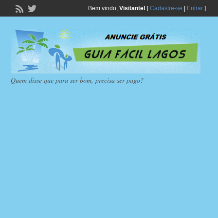
Bem vindo,
Visitante!
[
Cadastre-se
|
Entrar
]
Quem disse que para ser bom, precisa ser pago?