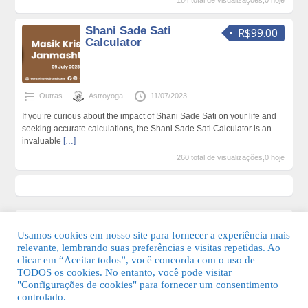
184 total de visualizações,0 hoje
Shani Sade Sati
R$99.00
Calculator
Outras
Astroyoga
11/07/2023
If you’re curious about the impact of Shani Sade Sati on your life and
seeking accurate calculations, the Shani Sade Sati Calculator is an
invaluable
[…]
260 total de visualizações,0 hoje
Usamos cookies em nosso site para fornecer a experiência mais
relevante, lembrando suas preferências e visitas repetidas. Ao
clicar em “Aceitar todos”, você concorda com o uso de
TODOS os cookies. No entanto, você pode visitar
"Configurações de cookies" para fornecer um consentimento
© 2026 Guia Fácil Lagos | Guia Comercial Grátis. Todos os direitos
controlado.
reservados.