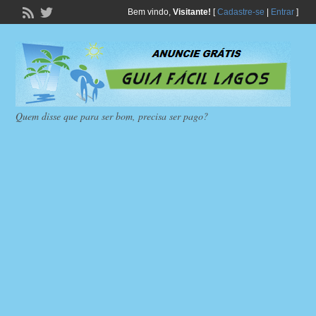
Bem vindo,
Visitante!
[
Cadastre-se
|
Entrar
]
Quem disse que para ser bom, precisa ser pago?