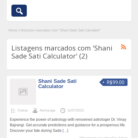
Home
»
Anúncios marcados com "Shani Sade Sati Calculator"
Listagens marcados com 'Shani
Sade Sati Calculator' (2)
Shani Sade Sati
R$99.00
Calculator
Outras
Astroyoga
11/07/2023
Experience the power of astrology with renowned astrologer Dr. Vinay
Bajrangi. Get accurate predictions and guidance for a prosperous life.
Discover your fate during Sade
[…]