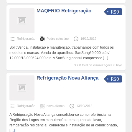
MAQFRIO Refrigeração
R$0
Refrigeração
Pedro celestino
16/12/2012
Split Venda, Instalação e manutenção, trabalhamos com todos os
modelos e marcas. Venda de aparelhos: SanSung/ 9.000 btús/
12.000/18.000/ 24.000 etc. A SanSung possui compressor
[…]
3088 total de visualizações,0 hoje
Refrigeração Nova Aliança
R$0
Refrigeração
nova alianca
13/10/2012
A Refrigeração Nova Aliança consolidou-se como referência na
Região dos Lagos em manutenção de maquinas de lavar,
refrigeração residencial, comercial e instalação de ar condicionado,
[…]