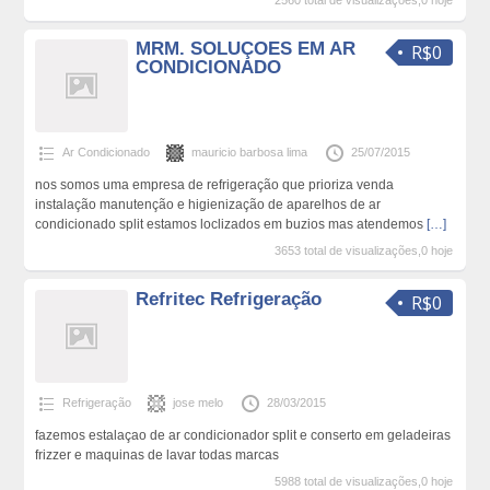
2560 total de visualizações,0 hoje
MRM. SOLUÇOES EM AR
R$0
CONDICIONADO
Ar Condicionado
mauricio barbosa lima
25/07/2015
nos somos uma empresa de refrigeração que prioriza venda
instalação manutenção e higienização de aparelhos de ar
condicionado split estamos loclizados em buzios mas atendemos
[…]
3653 total de visualizações,0 hoje
Refritec Refrigeração
R$0
Refrigeração
jose melo
28/03/2015
fazemos estalaçao de ar condicionador split e conserto em geladeiras
frizzer e maquinas de lavar todas marcas
5988 total de visualizações,0 hoje