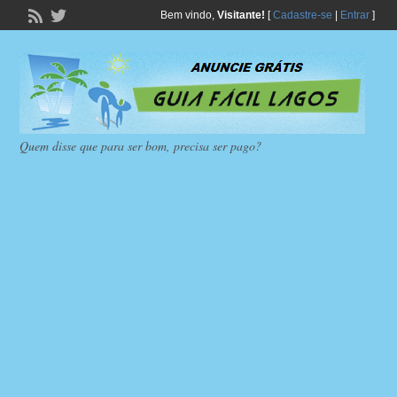
Bem vindo,
Visitante!
[
Cadastre-se
|
Entrar
]
Quem disse que para ser bom, precisa ser pago?