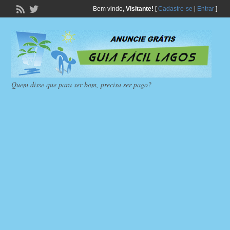
Bem vindo,
Visitante!
[
Cadastre-se
|
Entrar
]
Quem disse que para ser bom, precisa ser pago?