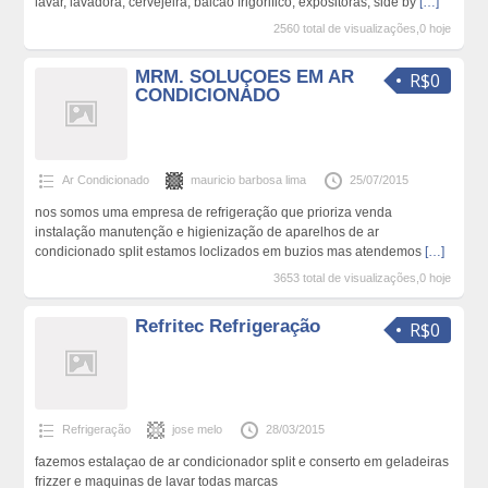
lavar, lavadora, cervejeira, balcão frigorifico, expositoras, side by
[…]
2560 total de visualizações,0 hoje
MRM. SOLUÇOES EM AR
R$0
CONDICIONADO
Ar Condicionado
mauricio barbosa lima
25/07/2015
nos somos uma empresa de refrigeração que prioriza venda
instalação manutenção e higienização de aparelhos de ar
condicionado split estamos loclizados em buzios mas atendemos
[…]
3653 total de visualizações,0 hoje
Refritec Refrigeração
R$0
Refrigeração
jose melo
28/03/2015
fazemos estalaçao de ar condicionador split e conserto em geladeiras
frizzer e maquinas de lavar todas marcas