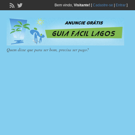
Bem vindo,
Visitante!
[
Cadastre-se
|
Entrar
]
Quem disse que para ser bom, precisa ser pago?