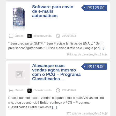
Software para envio
R$129.00
de e-mails
automáticos
Outras
ebookrevenda
15/06/2023
* Sem precisar ter SMTP; * Sem Precisar ter listas de EMAIL; * Sem
precisar configurar nada; * Busca e envio direto pelo Google por
[…]
162 total de visualizações,0 hoje
Alavanque suas
R$119.00
vendas agora mesmo
com o PCG – Programa
Classificados ...
Outras
ebookrevenda
13/04/2023
Deseja aumentar suas vendas ou ganhar muito mais Visitas em seu
site, blog ou anúncio? Então, conheça o PCG – Programa
Classificados Grátis! Com esta
[…]
270 total de visualizações,0 hoje