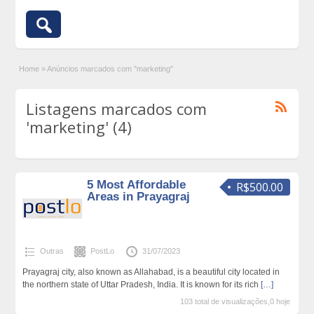
Home
»
Anúncios marcados com "marketing"
Listagens marcados com
'marketing' (4)
5 Most Affordable
R$500.00
Areas in Prayagraj
Outras
PostLo
31/07/2023
Prayagraj city, also known as Allahabad, is a beautiful city located in
the northern state of Uttar Pradesh, India. It is known for its rich
[…]
103 total de visualizações,0 hoje