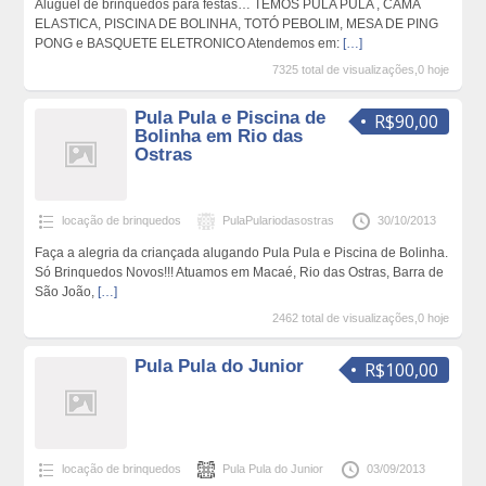
Aluguel de brinquedos para festas… TEMOS PULA PULA , CAMA
ELASTICA, PISCINA DE BOLINHA, TOTÓ PEBOLIM, MESA DE PING
PONG e BASQUETE ELETRONICO Atendemos em:
[…]
7325 total de visualizações,0 hoje
Pula Pula e Piscina de
R$90,00
Bolinha em Rio das
Ostras
locação de brinquedos
PulaPulariodasostras
30/10/2013
Faça a alegria da criançada alugando Pula Pula e Piscina de Bolinha.
Só Brinquedos Novos!!! Atuamos em Macaé, Rio das Ostras, Barra de
São João,
[…]
2462 total de visualizações,0 hoje
Pula Pula do Junior
R$100,00
locação de brinquedos
Pula Pula do Junior
03/09/2013