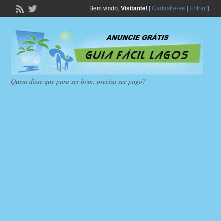
Bem vindo,
Visitante!
[
Cadastre-se
|
Entrar
]
Quem disse que para ser bom, precisa ser pago?