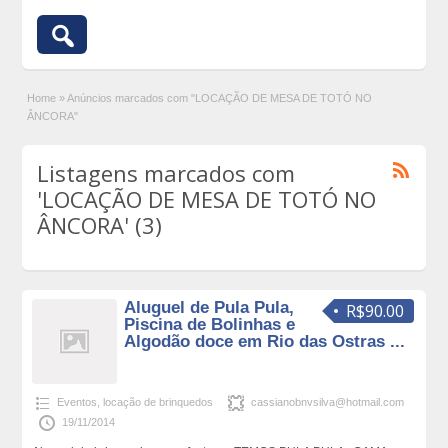
Home
»
Anúncios marcados com "LOCAÇÃO DE MESA DE TOTÓ NO
ÂNCORA"
Listagens marcados com
'LOCAÇÃO DE MESA DE TOTÓ NO
ÂNCORA' (3)
Aluguel de Pula Pula,
R$90.00
Piscina de Bolinhas e
Algodão doce em Rio das Ostras ...
Eventos
,
locação de brinquedos
cassianobnvsilva@hotmail.com
19/11/2014