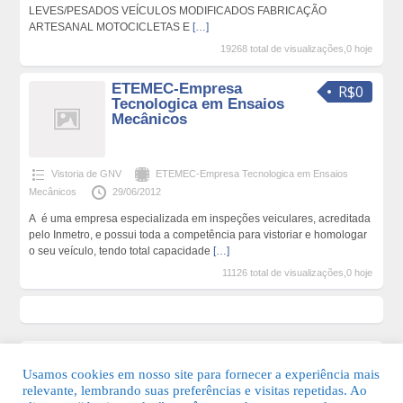
LEVES/PESADOS VEÍCULOS MODIFICADOS FABRICAÇÃO
ARTESANAL MOTOCICLETAS E
[…]
19268 total de visualizações,0 hoje
ETEMEC-Empresa
R$0
Tecnologica em Ensaios
Mecânicos
Vistoria de GNV
ETEMEC-Empresa Tecnologica em Ensaios
Mecânicos
29/06/2012
A é uma empresa especializada em inspeções veiculares, acreditada
pelo Inmetro, e possui toda a competência para vistoriar e homologar
o seu veículo, tendo total capacidade
[…]
11126 total de visualizações,0 hoje
Usamos cookies em nosso site para fornecer a experiência mais
relevante, lembrando suas preferências e visitas repetidas. Ao