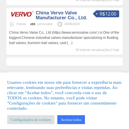
46 total de visualizações,0 hoje
China Vervo Valve
R$12.00
Manufacturer Co., Ltd.
Outras
vervovalve
16/08/2024
China Vervo Valve Co., Ltd (https://www.vervovalve.com/ ) is One of the
biggest Chinese industrial valves manufacturer specializing in floating
ball valves, trunnion ball valves, cast
[…]
58 total de visualizações,0 hoje
Usamos cookies em nosso site para fornecer a experiência mais
relevante, lembrando suas preferências e visitas repetidas. Ao
clicar em “Aceitar todos”, você concorda com o uso de
TODOS os cookies. No entanto, você pode visitar
"Configurações de cookies" para fornecer um consentimento
© 2026 Guia Fácil Lagos | Guia Comercial Grátis. Todos os direitos
controlado.
reservados.
Configurações de cookies
Aceitar todos
KSDESIGNER
-
Templates & Sistemas