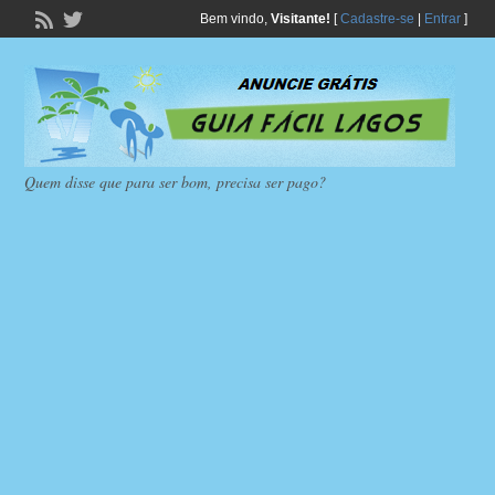
Bem vindo,
Visitante!
[
Cadastre-se
|
Entrar
]
Quem disse que para ser bom, precisa ser pago?