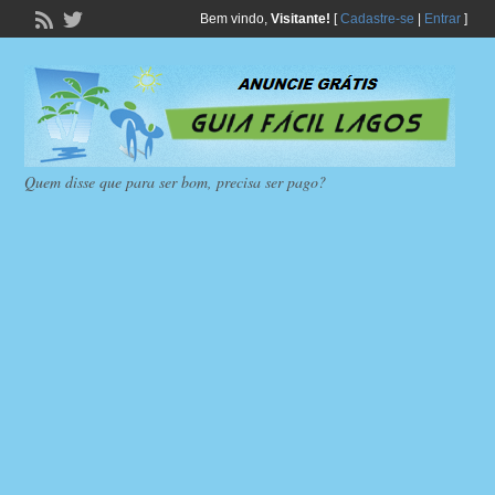
Bem vindo,
Visitante!
[
Cadastre-se
|
Entrar
]
Quem disse que para ser bom, precisa ser pago?