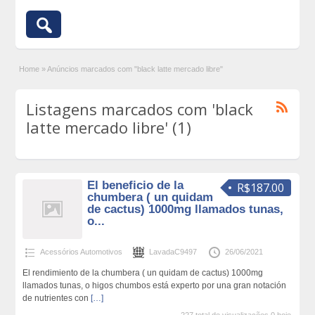
Home
»
Anúncios marcados com "black latte mercado libre"
Listagens marcados com 'black
latte mercado libre' (1)
El beneficio de la
R$187.00
chumbera ( un quidam
de cactus) 1000mg llamados tunas,
o...
Acessórios Automotivos
LavadaC9497
26/06/2021
El rendimiento de la chumbera ( un quidam de cactus) 1000mg
llamados tunas, o higos chumbos está experto por una gran notación
de nutrientes con
[…]