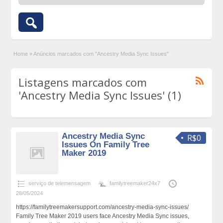
Home
»
Anúncios marcados com "Ancestry Media Sync Issues"
Listagens marcados com
'Ancestry Media Sync Issues' (1)
Ancestry Media Sync
R$0
Issues On Family Tree
Maker 2019
serviço de telemensagem
familytreemaker24x7
28/05/2024
https://familytreemakersupport.com/ancestry-media-sync-issues/
Family Tree Maker 2019 users face Ancestry Media Sync issues,