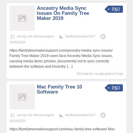
Ancestry Media Sync
R$0
Issues On Family Tree
Maker 2019
serviço de telemensagem
familytreemaker24x7
28/05/2024
https://familytreemakersupport.com/ancestry-media-sync-issues/
Family Tree Maker 2019 users face Ancestry Media Sync issues,
causing media items (photos, documents) not to sync correctly
between the software and Ancestry.
[…]
152 total de visualizações,0 hoje
Mac Family Tree 10
R$0
Software
serviço de telemensagem
familytreemaker24x7
05/04/2024
https://familytreemakersupport.com/mac-family-tree-software/ Mac