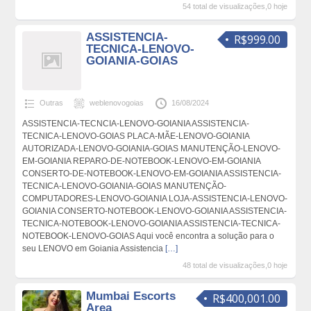
54 total de visualizações,0 hoje
ASSISTENCIA-
R$999.00
TECNICA-LENOVO-
GOIANIA-GOIAS
Outras
weblenovogoias
16/08/2024
ASSISTENCIA-TECNCIA-LENOVO-GOIANIA ASSISTENCIA-
TECNICA-LENOVO-GOIAS PLACA-MÃE-LENOVO-GOIANIA
AUTORIZADA-LENOVO-GOIANIA-GOIAS MANUTENÇÃO-LENOVO-
EM-GOIANIA REPARO-DE-NOTEBOOK-LENOVO-EM-GOIANIA
CONSERTO-DE-NOTEBOOK-LENOVO-EM-GOIANIA ASSISTENCIA-
TECNICA-LENOVO-GOIANIA-GOIAS MANUTENÇÃO-
COMPUTADORES-LENOVO-GOIANIA LOJA-ASSISTENCIA-LENOVO-
GOIANIA CONSERTO-NOTEBOOK-LENOVO-GOIANIA ASSISTENCIA-
TECNICA-NOTEBOOK-LENOVO-GOIANIA ASSISTENCIA-TECNICA-
NOTEBOOK-LENOVO-GOIAS Aqui você encontra a solução para o
seu LENOVO em Goiania Assistencia
[…]
48 total de visualizações,0 hoje
Mumbai Escorts
R$400,001.00
Area