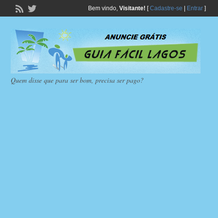
Bem vindo,
Visitante!
[
Cadastre-se
|
Entrar
]
Quem disse que para ser bom, precisa ser pago?