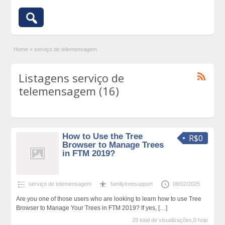
Home
»
serviço de telemensagem
Listagens serviço de
telemensagem (16)
How to Use the Tree
R$0
Browser to Manage Trees
in FTM 2019?
serviço de telemensagem
familytreesupport
08/02/2025
Are you one of those users who are looking to learn how to use Tree
Browser to Manage Your Trees in FTM 2019? If yes,
[…]
29 total de visualizações,0 hoje