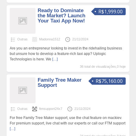
Ready to Dominate
R$1,999.00
the Market? Launch
Your Taxi App Now!
Outras
Madonna1512
21/11/2024
Are you an entrepreneur looking to invest in the ridehailing business
but unsure how to develop a feature-rich taxi app? Uplogic
Technologies is here. We
[…]
36 total de visualizações,0 hoje
Family Tree Maker
R$75,160.00
Support
Outras
ftmsupport24x7
21/11/2024
For free Family Tree Maker support, use the chat feature on mackiev.
For premium support, live chat with our experts or call our FTM support
[…]
24 total de visualizações,0 hoje