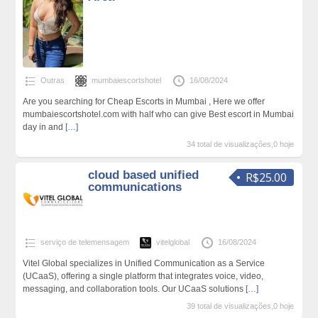
Outras
mumbaiescortshotel
16/08/2024
Are you searching for Cheap Escorts in Mumbai , Here we offer
mumbaiescortshotel.com with half who can give Best escort in Mumbai
day in and
[…]
34 total de visualizações,0 hoje
cloud based unified
R$25.00
communications
serviço de telemensagem
vitelglobal
16/08/2024
Vitel Global specializes in Unified Communication as a Service
(UCaaS), offering a single platform that integrates voice, video,
messaging, and collaboration tools. Our UCaaS solutions
[…]
39 total de visualizações,0 hoje