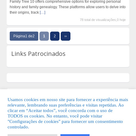
Family Tree 10 offers comprehensive options for exploring personal
history and family genealogy. These platforms allow users to delve into
their origins, track
[…]
78 total de visualizações,0 hoje
Página1 de2
1
2
››
Links Patrocinados
Usamos cookies em nosso site para fornecer a experiência mais
relevante, lembrando suas preferências e visitas repetidas. Ao
clicar em “Aceitar todos”, você concorda com o uso de
TODOS os cookies. No entanto, você pode visitar
"Configurações de cookies" para fornecer um consentimento
© 2026 Guia Fácil Lagos | Guia Comercial Grátis. Todos os direitos
controlado.
reservados.