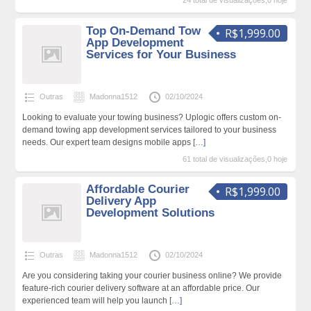
Top On-Demand Tow
R$1,999.00
App Development
Services for Your Business
Outras
Madonna1512
02/10/2024
Looking to evaluate your towing business? Uplogic offers custom on-
demand towing app development services tailored to your business
needs. Our expert team designs mobile apps
[…]
61 total de visualizações,0 hoje
Affordable Courier
R$1,999.00
Delivery App
Development Solutions
Outras
Madonna1512
02/10/2024
Are you considering taking your courier business online? We provide
feature-rich courier delivery software at an affordable price. Our
experienced team will help you launch
[…]