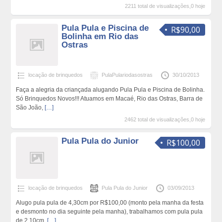
2211 total de visualizações,0 hoje
Pula Pula e Piscina de
R$90,00
Bolinha em Rio das
Ostras
locação de brinquedos
PulaPulariodasostras
30/10/2013
Faça a alegria da criançada alugando Pula Pula e Piscina de Bolinha.
Só Brinquedos Novos!!! Atuamos em Macaé, Rio das Ostras, Barra de
São João,
[…]
2462 total de visualizações,0 hoje
Pula Pula do Junior
R$100,00
locação de brinquedos
Pula Pula do Junior
03/09/2013
Alugo pula pula de 4,30cm por R$100,00 (monto pela manha da festa
e desmonto no dia seguinte pela manha), trabalhamos com pula pula
de 2,10cm,
[…]