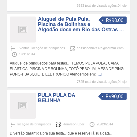
3533 total de visualizações,0 hoje
Aluguel de Pula Pula,
R$90.00
Piscina de Bolinhas e
Algodão doce em Rio das Ostras ...
Eventos
,
locação de brinquedos
cassianobnvsilva@hotmail.com
19/11/2014
Aluguel de brinquedos para festas… TEMOS PULA PULA , CAMA
ELASTICA, PISCINA DE BOLINHA, TOTÓ PEBOLIM, MESA DE PING
PONG e BASQUETE ELETRONICO Atendemos em:
[…]
7325 total de visualizações,0 hoje
PULA PULA DA
R$90,00
BELINHA
locação de brinquedos
Romilson Eber
28/03/2014
Diversão garantida pra sua festa..ligue e reserve já sua data..