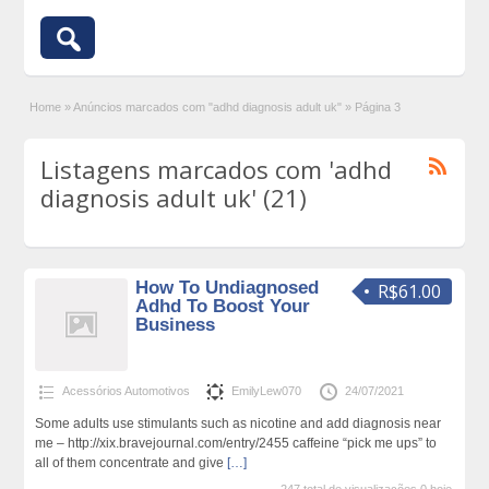
Home
»
Anúncios marcados com "adhd diagnosis adult uk"
»
Página 3
Listagens marcados com 'adhd
diagnosis adult uk' (21)
How To Undiagnosed
R$61.00
Adhd To Boost Your
Business
Acessórios Automotivos
EmilyLew070
24/07/2021
Some adults use stimulants such as nicotine and add diagnosis near
me – http://xix.bravejournal.com/entry/2455 caffeine “pick me ups” to
all of them concentrate and give
[…]