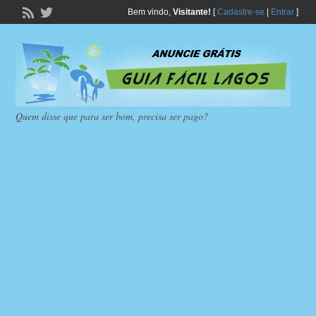
Bem vindo,
Visitante!
[
Cadastre-se
|
Entrar
]
Quem disse que para ser bom, precisa ser pago?