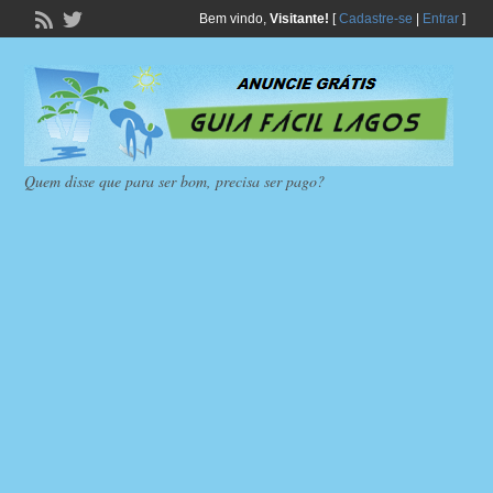
Bem vindo,
Visitante!
[
Cadastre-se
|
Entrar
]
Quem disse que para ser bom, precisa ser pago?