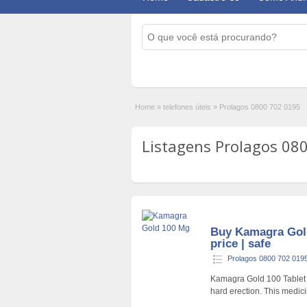
Home
»
telefones úteis
»
Prolagos 0800 702 0195
Listagens Prolagos 080
Buy Kamagra Gold 
price | safe
Prolagos 0800 702 019
Kamagra Gold 100 Tablet s
hard erection. This medic