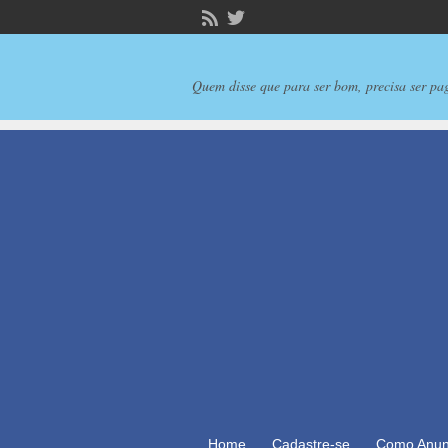
Quem disse que para ser bom, precisa ser pa
Home
Cadastre-se
Como Anun