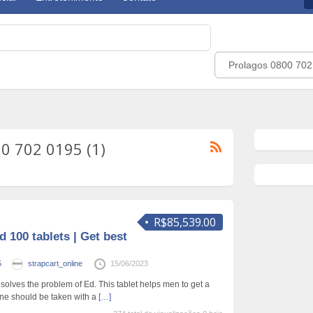
Prolagos 0800 702
0 702 0195 (1)
R$85,539.00
100 tablets | Get best
5
strapcart_online
15/06/2023
olves the problem of Ed. This tablet helps men to get a
ine should be taken with a
[…]