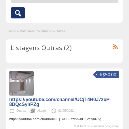
Home
»
Material de Construção
»
Outras
Listagens Outras (2)
R$50.00
https://youtube.com/channel/UCjT4H0J7zxP–
8DQcSynPZg
Outras
Altamir
01/05/2022
https://youtube.com/channel/UCjT4H0J7zxP–8DQcSynPZg
304 total de visualizações,0 hoje