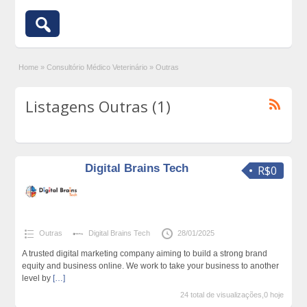
Home
»
Consultório Médico Veterinário
»
Outras
Listagens Outras (1)
Digital Brains Tech
R$0
Outras
Digital Brains Tech
28/01/2025
A trusted digital marketing company aiming to build a strong brand
equity and business online. We work to take your business to another
level by
[…]
24 total de visualizações,0 hoje