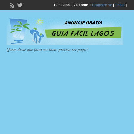
Bem vindo,
Visitante!
[
Cadastre-se
|
Entrar
]
Quem disse que para ser bom, precisa ser pago?