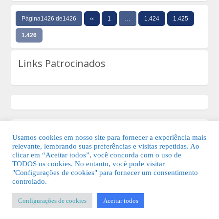
Página1426 de1426
‹‹
1
…
1.424
1.425
1.426
Links Patrocinados
Usamos cookies em nosso site para fornecer a experiência mais
relevante, lembrando suas preferências e visitas repetidas. Ao
clicar em “Aceitar todos”, você concorda com o uso de
TODOS os cookies. No entanto, você pode visitar
"Configurações de cookies" para fornecer um consentimento
© 2026 Guia Fácil Lagos | Guia Comercial Grátis. Todos os direitos
controlado.
reservados.
Configurações de cookies
Aceitar todos
KSDESIGNER
-
Templates & Sistemas