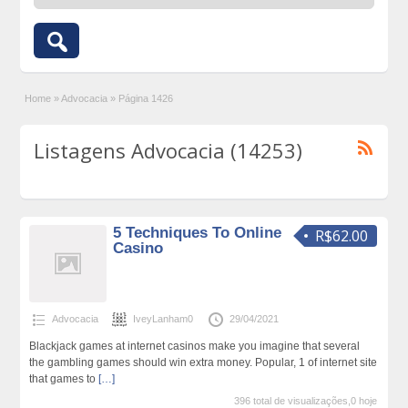
Home
»
Advocacia
»
Página 1426
Listagens Advocacia (14253)
5 Techniques To Online
R$62.00
Casino
Advocacia
IveyLanham0
29/04/2021
Blackjack games at internet casinos make you imagine that several
the gambling games should win extra money. Popular, 1 of internet site
that games to
[…]
396 total de visualizações,0 hoje