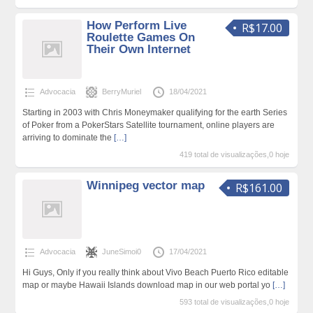
How Perform Live
R$17.00
Roulette Games On
Their Own Internet
Advocacia
BerryMuriel
18/04/2021
Starting in 2003 with Chris Moneymaker qualifying for the earth Series
of Poker from a PokerStars Satellite tournament, online players are
arriving to dominate the
[…]
419 total de visualizações,0 hoje
Winnipeg vector map
R$161.00
Advocacia
JuneSimoi0
17/04/2021
Hi Guys, Only if you really think about Vivo Beach Puerto Rico editable
map or maybe Hawaii Islands download map in our web portal yo
[…]
593 total de visualizações,0 hoje