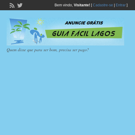
Bem vindo,
Visitante!
[
Cadastre-se
|
Entrar
]
Quem disse que para ser bom, precisa ser pago?