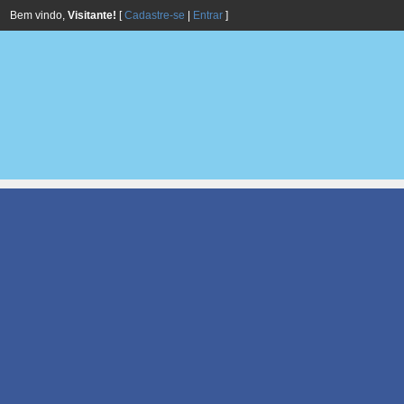
Bem vindo,
Visitante!
[
Cadastre-se
|
Entrar
]