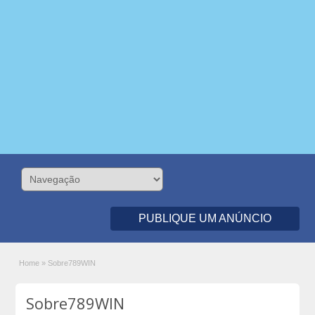
PUBLIQUE UM ANÚNCIO
Home
»
Sobre789WIN
Sobre789WIN