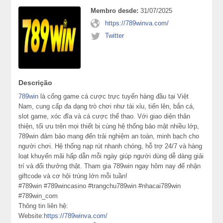
Membro desde:
31/07/2025
https://789winva.com/
Twitter
Descrição
789win
là cổng game cá cược trực tuyến hàng đầu tại Việt
Nam, cung cấp đa dạng trò chơi như tài xỉu, tiến lên, bắn cá,
slot game, xóc đĩa và cá cược thể thao. Với giao diện thân
thiện, tối ưu trên mọi thiết bị cùng hệ thống bảo mật nhiều lớp,
789win đảm bảo mang đến trải nghiệm an toàn, minh bạch cho
người chơi. Hệ thống nạp rút nhanh chóng, hỗ trợ 24/7 và hàng
loạt khuyến mãi hấp dẫn mỗi ngày giúp người dùng dễ dàng giải
trí và đổi thưởng thật. Tham gia 789win ngay hôm nay để nhận
giftcode và cơ hội trúng lớn mỗi tuần!
#789win #789wincasino #trangchu789win #nhacai789win
#789win_com
Thông tin liên hệ:
Website:
https://789winva.com/