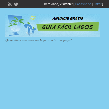
Bem vindo,
Visitante!
[
Cadastre-se
|
Entrar
]
Quem disse que para ser bom, precisa ser pago?