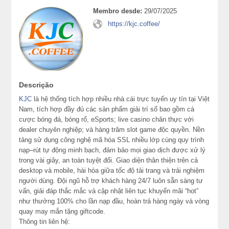
Membro desde:
29/07/2025
https://kjc.coffee/
Descrição
KJC
là hệ thống tích hợp nhiều nhà cái trực tuyến uy tín tại Việt
Nam, tích hợp đầy đủ các sản phẩm giải trí số bao gồm cá
cược bóng đá, bóng rổ, eSports; live casino chân thực với
dealer chuyên nghiệp; và hàng trăm slot game độc quyền. Nền
tảng sử dụng công nghệ mã hóa SSL nhiều lớp cùng quy trình
nạp–rút tự động minh bạch, đảm bảo mọi giao dịch được xử lý
trong vài giây, an toàn tuyệt đối. Giao diện thân thiện trên cả
desktop và mobile, hài hòa giữa tốc độ tải trang và trải nghiệm
người dùng. Đội ngũ hỗ trợ khách hàng 24/7 luôn sẵn sàng tư
vấn, giải đáp thắc mắc và cập nhật liên tục khuyến mãi “hot”
như thưởng 100% cho lần nạp đầu, hoàn trả hàng ngày và vòng
quay may mắn tặng giftcode.
Thông tin liên hệ: