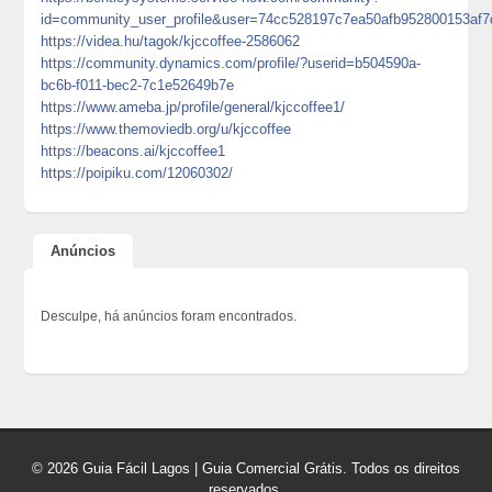
id=community_user_profile&user=74cc528197c7ea50afb952800153af7
https://videa.hu/tagok/kjccoffee-2586062
https://community.dynamics.com/profile/?userid=b504590a-
bc6b-f011-bec2-7c1e52649b7e
https://www.ameba.jp/profile/general/kjccoffee1/
https://www.themoviedb.org/u/kjccoffee
https://beacons.ai/kjccoffee1
https://poipiku.com/12060302/
Anúncios
Desculpe, há anúncios foram encontrados.
© 2026 Guia Fácil Lagos | Guia Comercial Grátis. Todos os direitos
reservados.