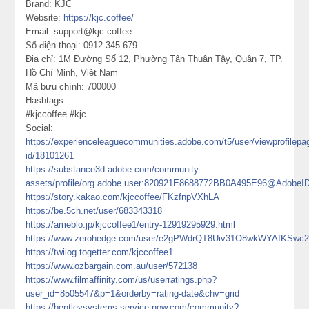
Brand: KJC
Website:
https://kjc.coffee/
Email: support@kjc.coffee
Số điện thoại: 0912 345 679
Địa chỉ: 1M Đường Số 12, Phường Tân Thuận Tây, Quận 7, TP.
Hồ Chí Minh, Việt Nam
Mã bưu chính: 700000
Hashtags:
#kjccoffee #kjc
Social:
https://experienceleaguecommunities.adobe.com/t5/user/viewprofilepa
id/18101261
https://substance3d.adobe.com/community-
assets/profile/org.adobe.user:820921E8688772BB0A495E96@AdobeI
https://story.kakao.com/kjccoffee/FKzfnpVXhLA
https://be.5ch.net/user/683343318
https://ameblo.jp/kjccoffee1/entry-12919295929.html
https://www.zerohedge.com/user/e2gPWdrQT8Uiv31O8wkWYAIKSwc
https://twilog.togetter.com/kjccoffee1
https://www.ozbargain.com.au/user/572138
https://www.filmaffinity.com/us/userratings.php?
user_id=8505547&p=1&orderby=rating-date&chv=grid
https://bentleysystems.service-now.com/community?