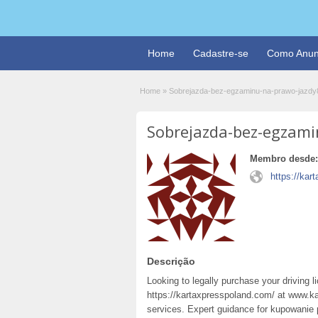
Home
Cadastre-se
Como Anun
Home
»
Sobrejazda-bez-egzaminu-na-prawo-jazdy
Sobrejazda-bez-egzam
Membro desde:
https://kar
Descrição
Looking to legally purchase your driving 
https://kartaxpresspoland.com/ at www.ka
services. Expert guidance for kupowanie 