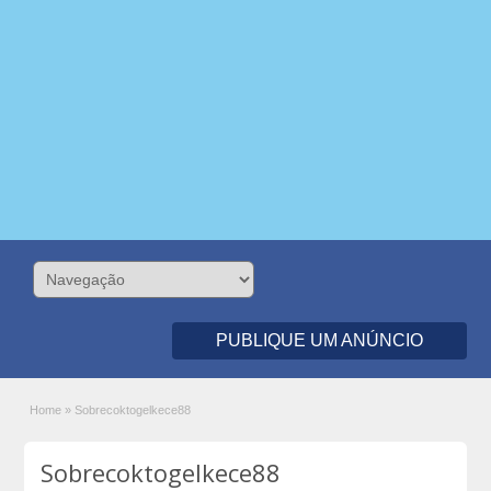
PUBLIQUE UM ANÚNCIO
Home
»
Sobrecoktogelkece88
Sobrecoktogelkece88