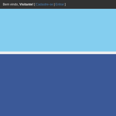
Bem vindo,
Visitante!
[
Cadastre-se
|
Entrar
]