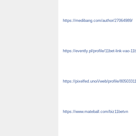
https://medibang.com/author/27064989/
https://evently.pl/profile/11bet-link-vao-11
https://pixelfed.uno/i/web/profile/80503
https://www.mateball.com/biz11betvn