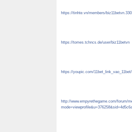
https://tinhte.vn/members/biz11betvn.33
https://tomes.tchncs.de/user/biz11betvn
https://youpic.com/11bet_link_vao_11bet/
http://www.empyrethegame.com/forum/me
mode=viewprofile&u=376258&sid=4d5c6