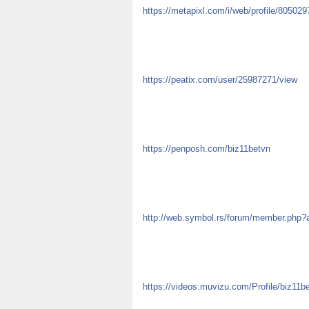
https://metapixl.com/i/web/profile/8050
https://peatix.com/user/25987271/view
https://penposh.com/biz11betvn
http://web.symbol.rs/forum/member.php?
https://videos.muvizu.com/Profile/biz11b