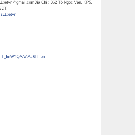
 11betvn@gmail.comĐịa Chỉ : 362 Tô Ngọc Vân, KP5,
SĐT:
iz11betvn
user=T_lmWYQAAAAJ&hl=en