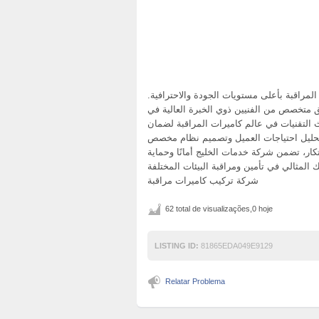
لمراقبة بأعلى مستويات الجودة والاحترافية
ق متخصص من الفنيين ذوي الخبرة العالية في
 التقنيات في عالم كاميرات المراقبة لضمان
تحليل احتياجات العميل وتصميم نظام مخصص
بتكار، تضمن شركة خدمات الخليج أمانًا وحماية
شركة تركيب كاميرات مراقبة
62 total de visualizações,0 hoje
LISTING ID:
81865EDA049E9129
Relatar Problema