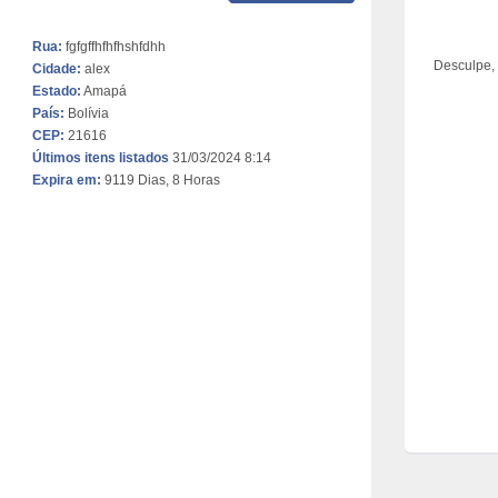
Rua:
fgfgffhfhfhshfdhh
Desculpe,
Cidade:
alex
Estado:
Amapá
País:
Bolívia
CEP:
21616
Últimos itens listados
31/03/2024 8:14
Expira em:
9119 Dias, 8 Horas