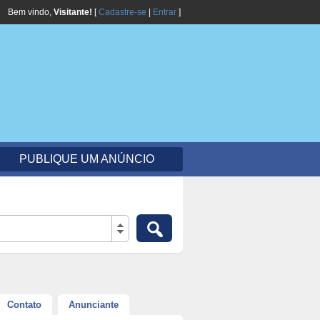
Bem vindo,
Visitante!
[
Cadastre-se
|
Entrar
]
PUBLIQUE UM ANÚNCIO
Contato
Anunciante