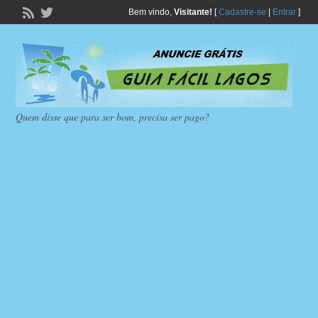
Bem vindo,
Visitante!
[
Cadastre-se
|
Entrar
]
Quem disse que para ser bom, precisa ser pago?