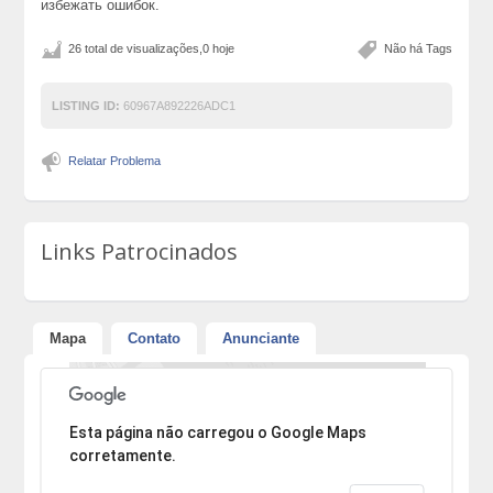
избежать ошибок.
26 total de visualizações,0 hoje
Não há Tags
LISTING ID:
60967A892226ADC1
Relatar Problema
Links Patrocinados
Mapa
Contato
Anunciante
Desculpe, mas o endereço não pôde ser encontrado.
Esta página não carregou o Google Maps
corretamente.