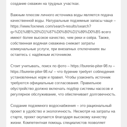
создание скважин на трудных участках.
Важным плюсом личного источника воды является подача
качественной воды. Натуральные подземные запасы чаще –
https://www.foxnews.com/search-results/search?
q=%D1%8B%20%D1%87%D0%B0%D1%89%D0%B5 всего
имеют более высокое качество, чем реки и озёра. Также,
собственная водяная скважина снижает затраты
коммунальные услуги, при внезапных отключениях вы
остаетесь с надёжным источником.
Стоит учитывать, поиск по фото – https://burenie-piter-98.ru –
https://burenie-piter-98.ru/ – что бурение требует соблюдения
установленных норм и правил. Чтобы узаконить источник
требуются официальные согласования. Правильное
обустройство должно включать подбор системы насосов и
регулярное обслуживание, что обеспечивает долговечность.
Создание подземного водоснабжения – это рациональный
проект в удобство и экологичность. Несмотря на затраты на
старте, проект окупается благодаря высокому качеству
жизни. Компетентная помощь специалистов позволяет